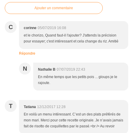
Ajouter un commentaire
C
corinne
05/07/2019 16:08
et le chorizo, Quand faut-il l'ajouter? J'attends la précision
pour essayer; c'est intéressant et cela change du riz. Amitié
Répondre
N
Nathalie B
07/07/2019 22:43
En même temps que les petits pois ... gloups je le
rajoute.
T
Tatiana
12/12/2017 12:28
En voilà un menu intéressant. C’est un des plats préférés de
mon mari. Merci pour cette recette originale. Je n’avais jamais
fait de risotto de coquillettes par le passé.<br /> Au revoir