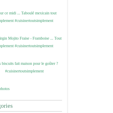
photos
ories