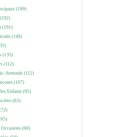
incipaux
(199)
(192)
t
(191)
scuits
(149)
35)
s
(135)
es
(112)
iz -semoule
(112)
ncours
(107)
Des Enfants
(95)
ucrées
(83)
(72)
(65)
 Occasions
(60)