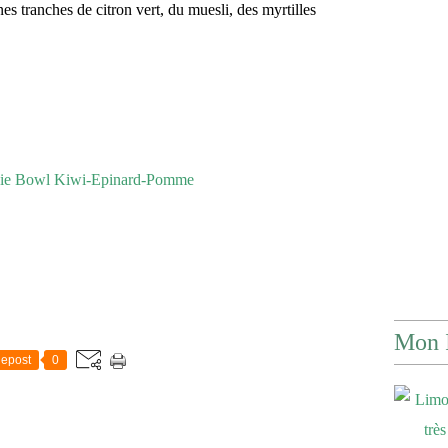
s tranches de citron vert, du muesli, des myrtilles
Mon 
epost
0