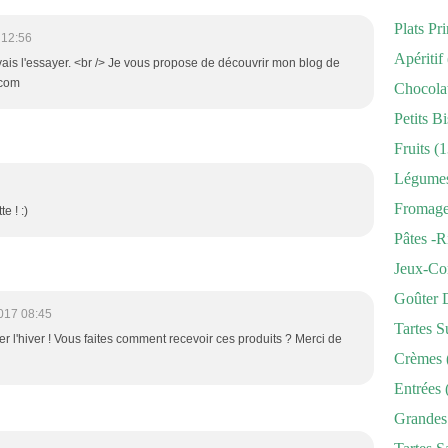
Plats Pr
 12:56
Apéritif
 vais l'essayer. <br /> Je vous propose de découvrir mon blog de
.com
Chocola
Petits Bi
Fruits
(1
Légume
Fromag
e ! :)
Pâtes -r
Jeux-Co
Goûter 
017 08:45
Tartes S
er l'hiver ! Vous faites comment recevoir ces produits ? Merci de
Crèmes
Entrées
Grandes