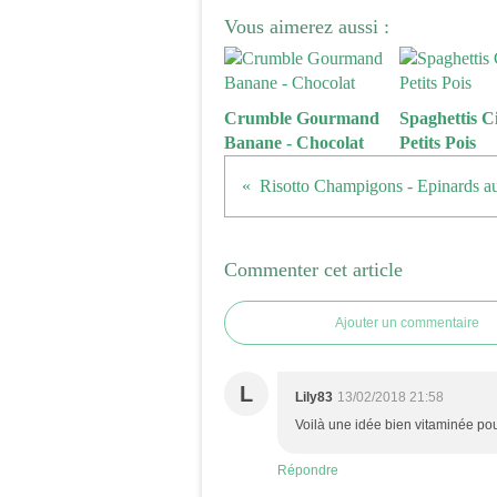
Vous aimerez aussi :
Crumble Gourmand
Spaghettis Ci
Banane - Chocolat
Petits Pois
Risotto Champigons - Epinards au
Commenter cet article
Ajouter un commentaire
L
Lily83
13/02/2018 21:58
Voilà une idée bien vitaminée pour
Répondre