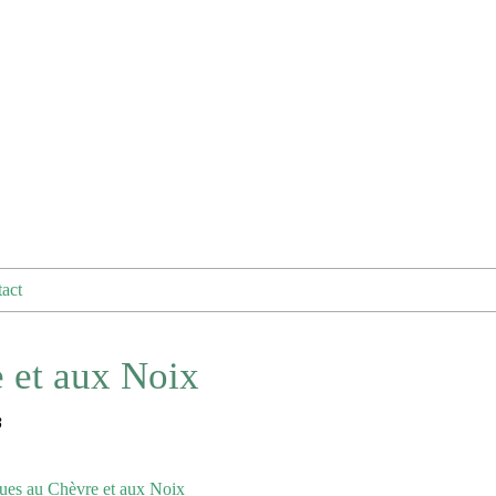
act
 et aux Noix
B