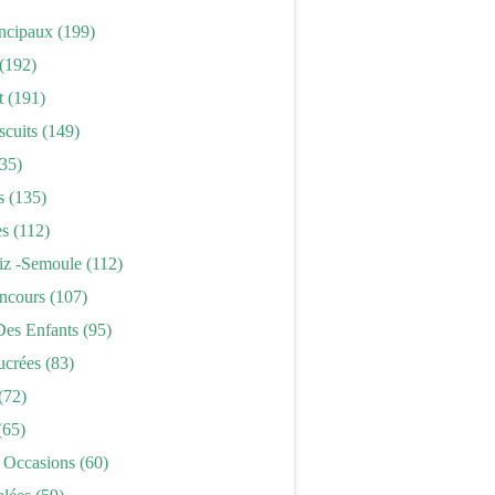
incipaux
(199)
(192)
t
(191)
scuits
(149)
35)
s
(135)
es
(112)
iz -semoule
(112)
ncours
(107)
Des Enfants
(95)
ucrées
(83)
(72)
(65)
 Occasions
(60)