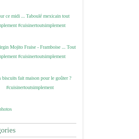
photos
ories