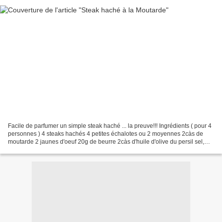
Facile de parfumer un simple steak haché ... la preuve!!! Ingrédients ( pour 4
personnes ) 4 steaks hachés 4 petites échalotes ou 2 moyennes 2càs de
moutarde 2 jaunes d'oeuf 20g de beurre 2càs d'huile d'olive du persil sel,
poivre Émincer les échalotes...