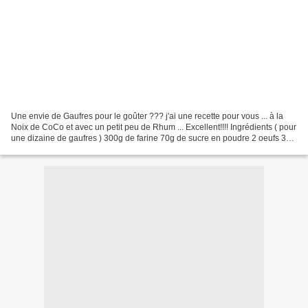
Une envie de Gaufres pour le goûter ??? j'ai une recette pour vous ... à la
Noix de CoCo et avec un petit peu de Rhum ... Excellent!!!! Ingrédients ( pour
une dizaine de gaufres ) 300g de farine 70g de sucre en poudre 2 oeufs 30g
de beurre 10cl de lait...