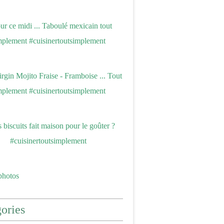
photos
ories