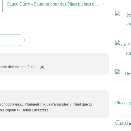
Sauce Curry - Saumon pour des Pâtes pleines de saveurs ...
live devant mon écran... ;o)
Plus de 
 chocolatées... Vraiment !!! Plus d'amandes ? Il faut que tu
e copain G. Detou !Bizzzzzzz
Catég