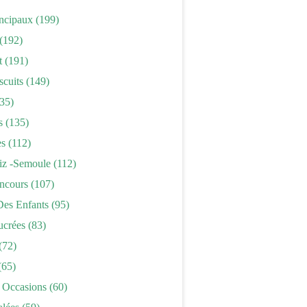
incipaux
(199)
(192)
t
(191)
scuits
(149)
35)
s
(135)
es
(112)
iz -semoule
(112)
ncours
(107)
Des Enfants
(95)
ucrées
(83)
(72)
(65)
 Occasions
(60)