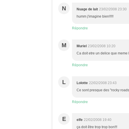
N
Nuage de lait
23/02/2008 23:30
humm j'imagine bien!!!!!
Répondre
M
Muriel
23/02/2008 10:20
Ca doit etre un delice que meme le
Répondre
L
Lolotte
22/02/2008 23:43
Ce sont presque des "rocky roads
Répondre
E
elfe
22/02/2008 19:40
ça doit être trop trop bon!!!