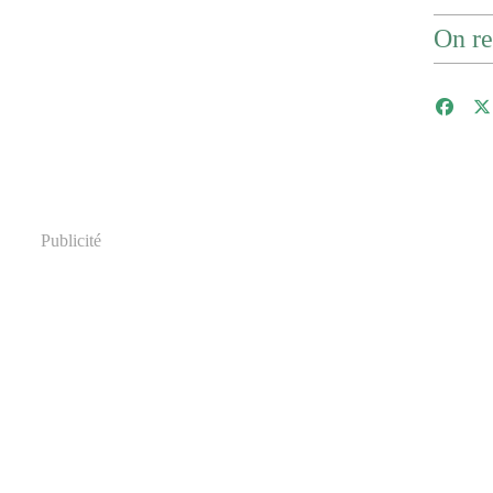
On re
Publicité