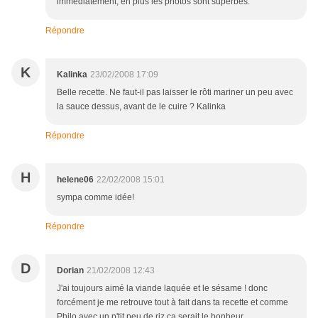
immédiatement, en plus les photos sont superbes.
Répondre
K
Kalinka
23/02/2008 17:09
Belle recette. Ne faut-il pas laisser le rôti mariner un peu avec
la sauce dessus, avant de le cuire ? Kalinka
Répondre
H
helene06
22/02/2008 15:01
sympa comme idée!
Répondre
D
Dorian
21/02/2008 12:43
J'ai toujours aimé la viande laquée et le sésame ! donc
forcément je me retrouve tout à fait dans ta recette et comme
Philo avec un p'tit peu de riz ça serait le bonheur