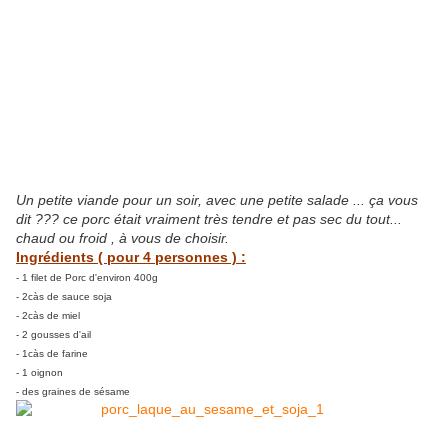
Un petite viande pour un soir, avec une petite salade ... ça vous
dit ??? ce porc était vraiment très tendre et pas sec du tout...
chaud ou froid , à vous de choisir.
Ingrédients ( pour 4 personnes ) :
- 1 filet de Porc d'environ 400g
- 2càs de sauce soja
- 2càs de miel
- 2 gousses d'ail
- 1càs de farine
- 1 oignon
- des graines de sésame