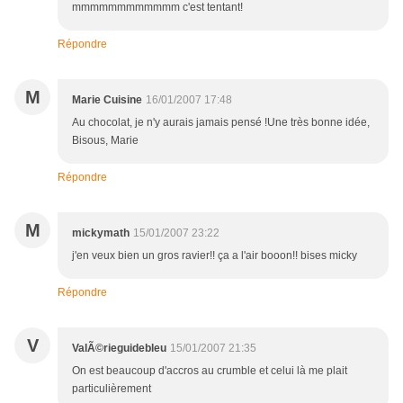
mmmmmmmmmmmm c'est tentant!
Répondre
M
Marie Cuisine
16/01/2007 17:48
Au chocolat, je n'y aurais jamais pensé !Une très bonne idée,
Bisous, Marie
Répondre
M
mickymath
15/01/2007 23:22
j'en veux bien un gros ravier!! ça a l'air booon!! bises micky
Répondre
V
ValÃ©rieguidebleu
15/01/2007 21:35
On est beaucoup d'accros au crumble et celui là me plait
particulièrement