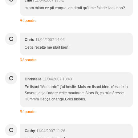
charl
11/04/2007 17:42
miam miam ce pti croque. on dirait qu'il me fait de l'oeil non?
Répondre
C
Chris
11/04/2007 14:06
Cette recette me plaît bien!
Répondre
C
Christelle
11/04/2007 13:43
En lisant "Moutarde", j'ai hésité. Mais en lisant bien, c'est de la
Savora, et je l'adore cette moutarde. Alors là, ça m'intéresse.
Hummm !! et ça change.Gros bisous.
Répondre
C
Cathy
11/04/2007 11:26