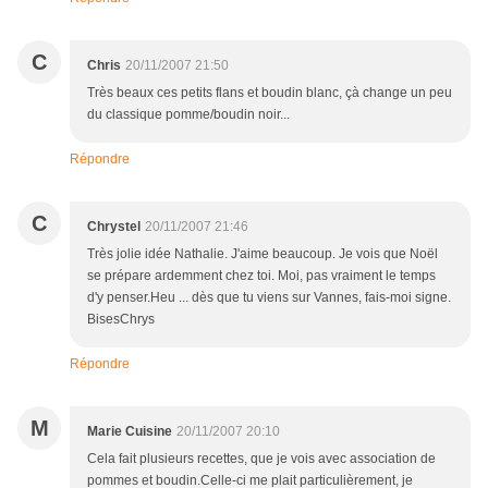
C
Chris
20/11/2007 21:50
Très beaux ces petits flans et boudin blanc, çà change un peu
du classique pomme/boudin noir...
Répondre
C
Chrystel
20/11/2007 21:46
Très jolie idée Nathalie. J'aime beaucoup. Je vois que Noël
se prépare ardemment chez toi. Moi, pas vraiment le temps
d'y penser.Heu ... dès que tu viens sur Vannes, fais-moi signe.
BisesChrys
Répondre
M
Marie Cuisine
20/11/2007 20:10
Cela fait plusieurs recettes, que je vois avec association de
pommes et boudin.Celle-ci me plait particulièrement, je