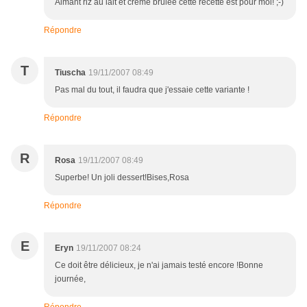
Aimant riz au lait et crème brûlée cette recette est pour moi! ;-)
Répondre
T
Tiuscha
19/11/2007 08:49
Pas mal du tout, il faudra que j'essaie cette variante !
Répondre
R
Rosa
19/11/2007 08:49
Superbe! Un joli dessert!Bises,Rosa
Répondre
E
Eryn
19/11/2007 08:24
Ce doit être délicieux, je n'ai jamais testé encore !Bonne
journée,