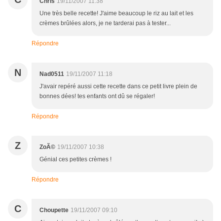
Chris
19/11/2007 11:38
Une très belle recette! J'aime beaucoup le riz au lait et les
crèmes brûlées alors, je ne tarderai pas à tester...
Répondre
N
Nad0511
19/11/2007 11:18
J'avair repéré aussi cette recette dans ce petit livre plein de
bonnes dées! tes enfants ont dû se régaler!
Répondre
Z
ZoÃ©
19/11/2007 10:38
Génial ces petites crèmes !
Répondre
C
Choupette
19/11/2007 09:10