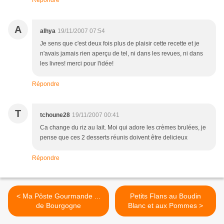
Répondre
A
alhya
19/11/2007 07:54
Je sens que c'est deux fois plus de plaisir cette recette et je
n'avais jamais rien aperçu de tel, ni dans les revues, ni dans
les livres! merci pour l'idée!
Répondre
T
tchoune28
19/11/2007 00:41
Ca change du riz au lait. Moi qui adore les crèmes brulées, je
pense que ces 2 desserts réunis doivent être delicieux
Répondre
< Ma Pôste Gourmande ...
Petits Flans au Boudin
de Bourgogne
Blanc et aux Pommes >