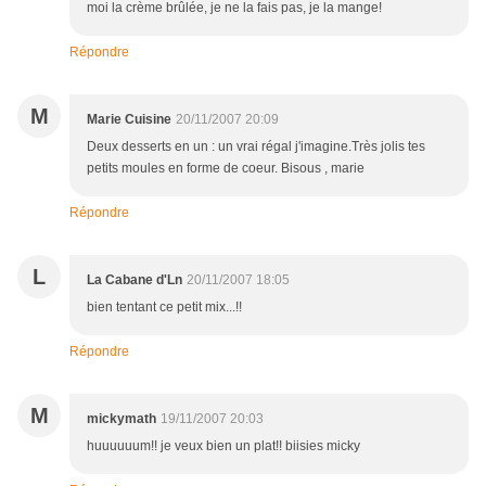
moi la crème brûlée, je ne la fais pas, je la mange!
Répondre
M
Marie Cuisine
20/11/2007 20:09
Deux desserts en un : un vrai régal j'imagine.Très jolis tes
petits moules en forme de coeur. Bisous , marie
Répondre
L
La Cabane d'Ln
20/11/2007 18:05
bien tentant ce petit mix...!!
Répondre
M
mickymath
19/11/2007 20:03
huuuuuum!! je veux bien un plat!! biisies micky