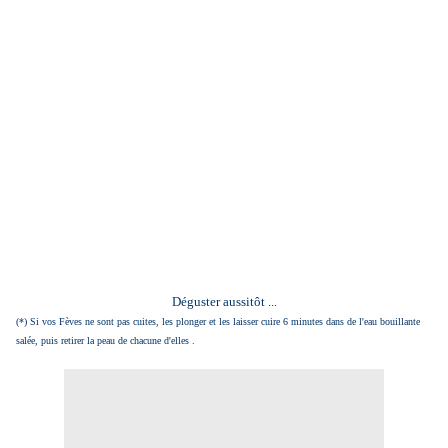
Déguster aussitôt ...
(*) Si vos Fèves ne sont pas cuites, les plonger et les laisser cuire 6 minutes dans de l'eau bouillante
salée, puis retirer la peau de chacune d'elles .