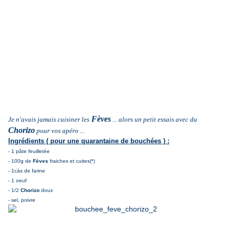
Fèves
Je n'avais jamais cuisiner les
... alors un petit essais avec du
Chorizo
pour vos apéro ...
Ingrédients ( pour une quarantaine de bouchées ) :
- 1 pâte feuilletée
- 100g de
Fèves
fraiches et cuites(*)
- 1càs de farine
- 1 oeuf
- 1/2
Chorizo
doux
- sel, poivre