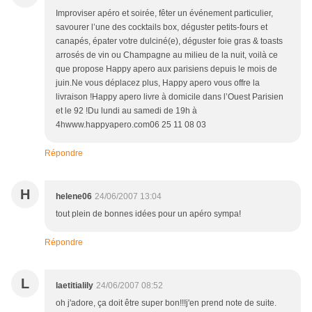
Improviser apéro et soirée, fêter un événement particulier,
savourer l’une des cocktails box, déguster petits-fours et
canapés, épater votre dulciné(e), déguster foie gras & toasts
arrosés de vin ou Champagne au milieu de la nuit, voilà ce
que propose Happy apero aux parisiens depuis le mois de
juin.Ne vous déplacez plus, Happy apero vous offre la
livraison !Happy apero livre à domicile dans l’Ouest Parisien
et le 92 !Du lundi au samedi de 19h à
4hwww.happyapero.com06 25 11 08 03
Répondre
H
helene06
24/06/2007 13:04
tout plein de bonnes idées pour un apéro sympa!
Répondre
L
laetitialily
24/06/2007 08:52
oh j'adore, ça doit être super bon!!!j'en prend note de suite.