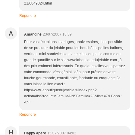
21/6849324.html
Répondre
A
Amandine
23/07/2007 18:59
Pour vos réceptions, mariages, anniversaires, il est possible
de se procurer du jetable pour les bouchées, petites tartines,
verrines, mini sandwichs ou tartelettes, en petite comme en
grande quantité sur le site www.laboutiquedujetable.com , à
des prix vraiment intéressants. En quelques clics vous passez
votre commande, c'est génial !Idéal pour présenter votre
touche gourmande, croustillante, fondante ou craquante.Je
vous laisse le lien exact :
http://www.laboutiquedujetable.fr/index.php?
action=listProductInFamille&idSFamille=23&liste=7& Bonn '
Ap !
Répondre
H
Happy apero
15/07/2007 04:02