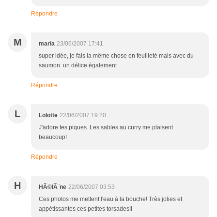
Répondre
M
maria
23/06/2007 17:41
super idée, je fais la même chose en feuilleté mais avec du
saumon. un délice également
Répondre
L
Lolotte
22/06/2007 19:20
J'adore tes piques. Les sables au curry me plaisent
beaucoup!
Répondre
H
HÃ©lÃ¨ne
22/06/2007 03:53
Ces photos me mettent l'eau à la bouche! Très jolies et
appétissantes ces petites torsades!!