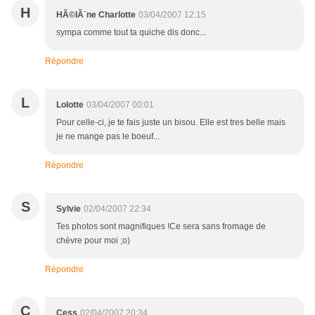
H
HÃ©lÃ¨ne Charlotte
03/04/2007 12:15
sympa comme tout ta quiche dis donc...
Répondre
L
Lolotte
03/04/2007 00:01
Pour celle-ci, je te fais juste un bisou. Elle est tres belle mais
je ne mange pas le boeuf...
Répondre
S
Sylvie
02/04/2007 22:34
Tes photos sont magnifiques !Ce sera sans fromage de
chèvre pour moi ;o)
Répondre
C
Cess
02/04/2007 20:34