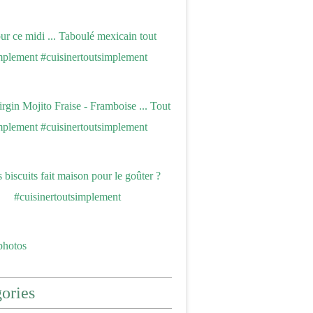
photos
ories