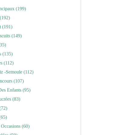
incipaux
(199)
(192)
t
(191)
scuits
(149)
35)
s
(135)
es
(112)
iz -semoule
(112)
ncours
(107)
Des Enfants
(95)
ucrées
(83)
(72)
(65)
 Occasions
(60)