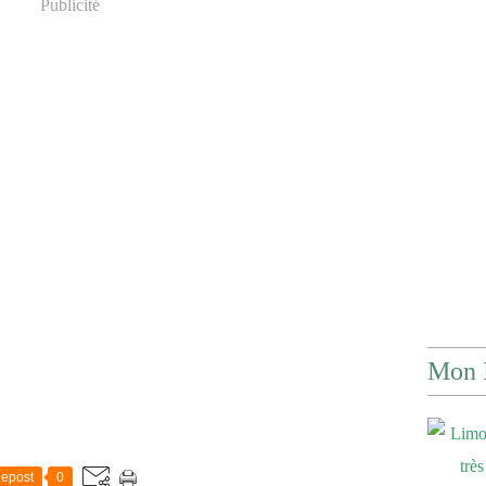
Publicité
Mon 
epost
0