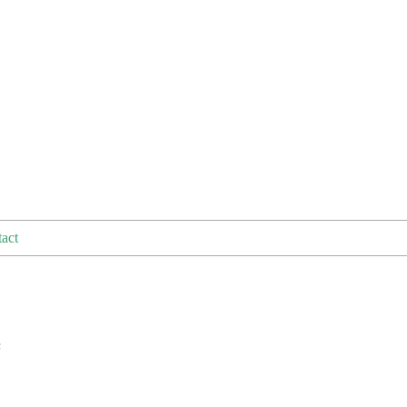
act
B