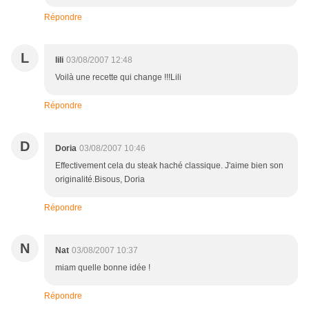
Répondre
L
lili
03/08/2007 12:48
Voilà une recette qui change !!!Lili
Répondre
D
Doria
03/08/2007 10:46
Effectivement cela du steak haché classique. J'aime bien son
originalité.Bisous, Doria
Répondre
N
Nat
03/08/2007 10:37
miam quelle bonne idée !
Répondre