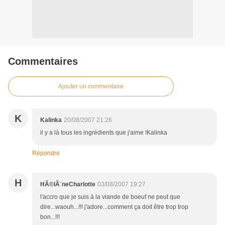
Commentaires
Ajouter un commentaire
K
Kalinka
20/08/2007 21:26
il y a là tous les ingrédients que j'aime !Kalinka
Répondre
H
HÃ©lÃ¨neCharlotte
03/08/2007 19:27
l'accro que je suis à la viande de boeuf ne peut que
dire...waouh...!!! j'adore...comment ça doit être trop trop
bon...!!!