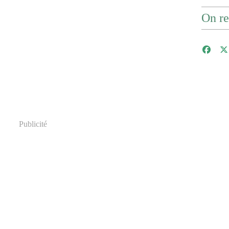
On re
Publicité