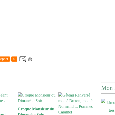
epost
0
Mon 
Croque Monsieur du
ant
Dimanche Soir ...