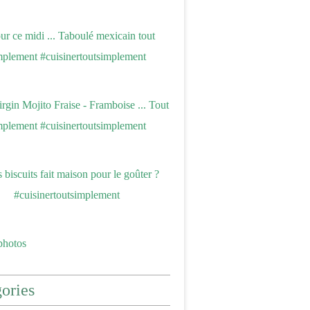
photos
ories