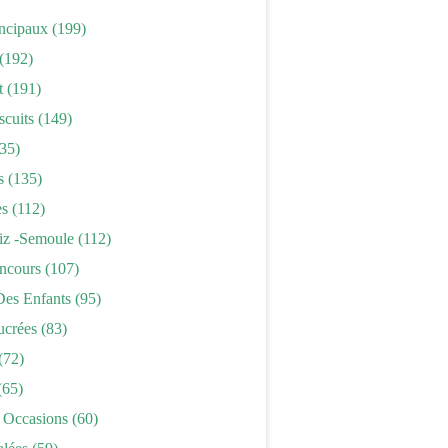
incipaux
(199)
(192)
t
(191)
scuits
(149)
35)
s
(135)
es
(112)
iz -semoule
(112)
ncours
(107)
Des Enfants
(95)
ucrées
(83)
(72)
(65)
 Occasions
(60)