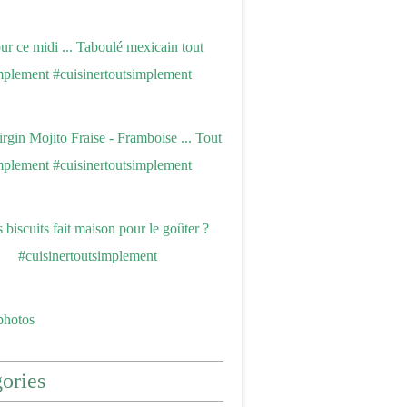
photos
ories