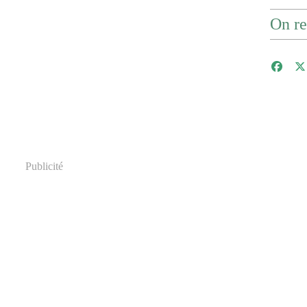
On re
Publicité