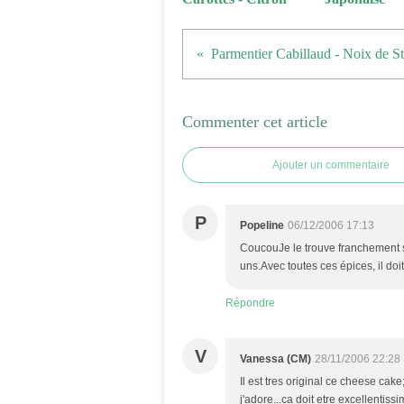
Parmentier Cabillaud - Noix de S
Commenter cet article
Ajouter un commentaire
P
Popeline
06/12/2006 17:13
CoucouJe le trouve franchement s
uns.Avec toutes ces épices, il doit 
Répondre
V
Vanessa (CM)
28/11/2006 22:28
Il est tres original ce cheese cake
j'adore...ca doit etre excellentissi