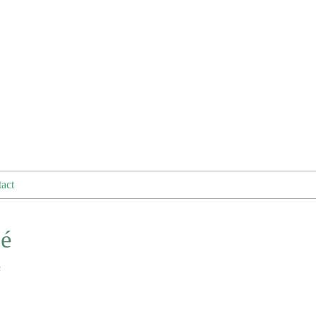
act
cé
B