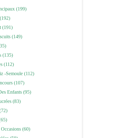
incipaux
(199)
(192)
t
(191)
scuits
(149)
35)
s
(135)
es
(112)
iz -semoule
(112)
ncours
(107)
Des Enfants
(95)
ucrées
(83)
(72)
(65)
 Occasions
(60)