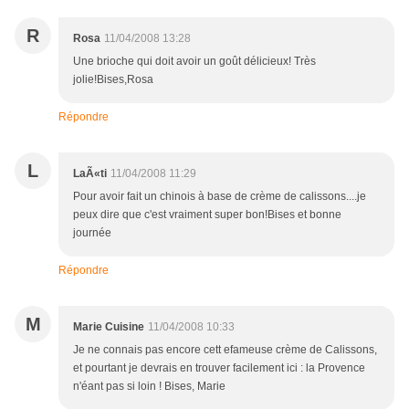
R
Rosa
11/04/2008 13:28
Une brioche qui doit avoir un goût délicieux! Très
jolie!Bises,Rosa
Répondre
L
LaÃ«ti
11/04/2008 11:29
Pour avoir fait un chinois à base de crème de calissons....je
peux dire que c'est vraiment super bon!Bises et bonne
journée
Répondre
M
Marie Cuisine
11/04/2008 10:33
Je ne connais pas encore cett efameuse crème de Calissons,
et pourtant je devrais en trouver facilement ici : la Provence
n'éant pas si loin ! Bises, Marie