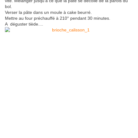
vite. Mélanger jusqu'à ce que la pâte se décolle de la parois du
bol.
Verser la pâte dans un moule à cake beurré.
Mettre au four préchauffé à 210° pendant 30 minutes.
A déguster tiède....