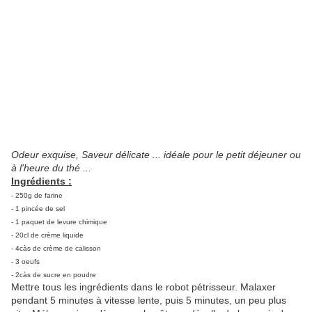
Odeur exquise, Saveur délicate ... idéale pour le petit déjeuner ou
à l'heure du thé ...
Ingrédients :
- 250g de farine
- 1 pincée de sel
- 1 paquet de levure chimique
- 20cl de crème liquide
- 4càs de crème de calisson
- 3 oeufs
- 2càs de sucre en poudre
Mettre tous les ingrédients dans le robot pétrisseur. Malaxer
pendant 5 minutes à vitesse lente, puis 5 minutes, un peu plus