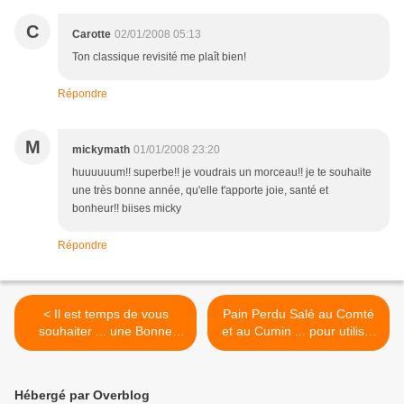
C
Carotte
02/01/2008 05:13
Ton classique revisité me plaît bien!
Répondre
M
mickymath
01/01/2008 23:20
huuuuuum!! superbe!! je voudrais un morceau!! je te souhaite
une très bonne année, qu'elle t'apporte joie, santé et
bonheur!! biises micky
Répondre
< Il est temps de vous
Pain Perdu Salé au Comté
souhaiter ... une Bonne
et au Cumin ... pour utiliser
Année
votre pain rassis >
Hébergé par Overblog