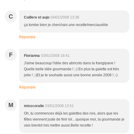
C
Cuillere et aujo
04/01/2008 13:36
ça tombe bien je cherchais une recette!merciaurélie
Répondre
F
Florianna
03/01/2008 18:41
J'aime beaucoup l'idée des abricots dans la frangipane !
Quelle belle idée gourmande ! ;-) En plus ta galette est très
jolie ! ;-)Et je te souhaite aussi une bonne année 2008 ! ;-)
Répondre
M
misscoralie
03/01/2008 13:51
Oh, tu commences déjà les galettes des rois, alors que les
fêtes viennent juste de finir lol....quoique moi, la gourmande je
vais bientot mis mettre aussi.Belle recette !