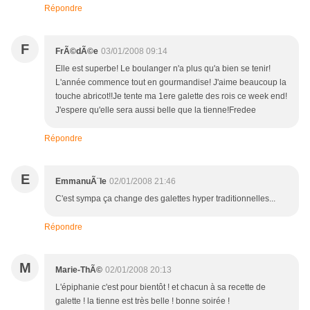
Répondre
F
FrÃ©dÃ©e
03/01/2008 09:14
Elle est superbe! Le boulanger n'a plus qu'a bien se tenir!
L'année commence tout en gourmandise! J'aime beaucoup la
touche abricot!!Je tente ma 1ere galette des rois ce week end!
J'espere qu'elle sera aussi belle que la tienne!Fredee
Répondre
E
EmmanuÃ¨le
02/01/2008 21:46
C'est sympa ça change des galettes hyper traditionnelles...
Répondre
M
Marie-ThÃ©
02/01/2008 20:13
L'épiphanie c'est pour bientôt ! et chacun à sa recette de
galette ! la tienne est très belle ! bonne soirée !