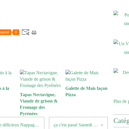
epost
0
 à la
Galette de Mais façon
Tapas Nectavigne,
Pizza
Viande de grison &
Plus de 
Fromage des
Pyrénées
Catég
Gâteau au Chocolat recouvert d'un délicieux Nappage au Chamallow
ça c'est passé Samedi à Paris ...