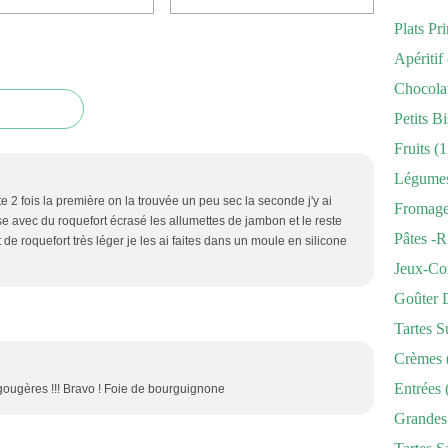
Plats Pr
Apéritif
Chocola
Petits Bi
Fruits
(1
Légume
ette 2 fois la première on la trouvée un peu sec la seconde j'y ai
Fromag
se avec du roquefort écrasé les allumettes de jambon et le reste
Pâtes -r
 de roquefort très léger je les ai faites dans un moule en silicone
Jeux-Co
Goûter 
Tartes S
Crèmes
Entrées
gougères !!! Bravo ! Foie de bourguignone
Grandes