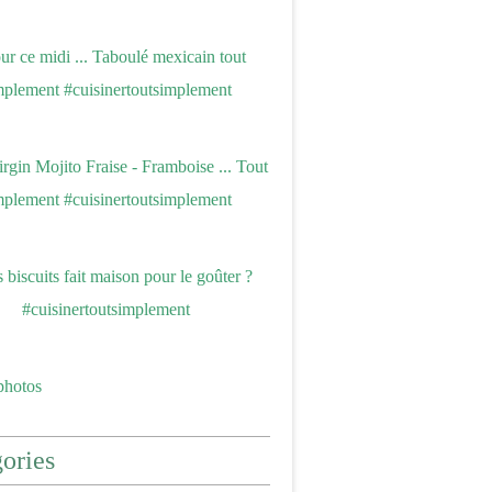
photos
ories