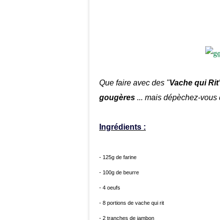
Que faire avec des "
Vache qui Rit
gougères
... mais dépèchez-vous d
Ingrédients :
- 125g de farine
- 100g de beurre
- 4 oeufs
- 8 portions de vache qui rit
- 2 tranches de jambon