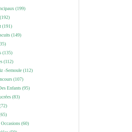
incipaux
(199)
(192)
t
(191)
scuits
(149)
35)
s
(135)
es
(112)
iz -semoule
(112)
ncours
(107)
Des Enfants
(95)
ucrées
(83)
(72)
(65)
 Occasions
(60)