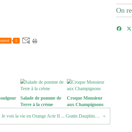
On re
epost
0
Boulgour
Salade de pomme de
Croque Monsieur
Terre à la crème
aux Champignons
Je vois la vie en Orange Acte II ... Gratin Dauphinois, Potiron et Cheddar