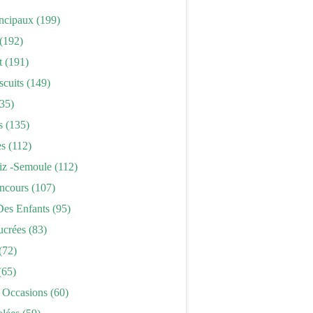
incipaux
(199)
(192)
t
(191)
scuits
(149)
35)
s
(135)
es
(112)
iz -semoule
(112)
ncours
(107)
Des Enfants
(95)
ucrées
(83)
(72)
(65)
 Occasions
(60)