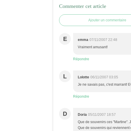
Commenter cet article
Ajouter un commentaire
E
emma
07/11/2007 22:48
Vraiment amusant!
Répondre
L
Lolotte
06/11/2007 03:05
Je ne savais pas, c'est marrant!
Répondre
D
Doria
05/11/2007 18:57
Que de souvenirs ces "Martine". Je 
Que de souvenirs qui reviennent 