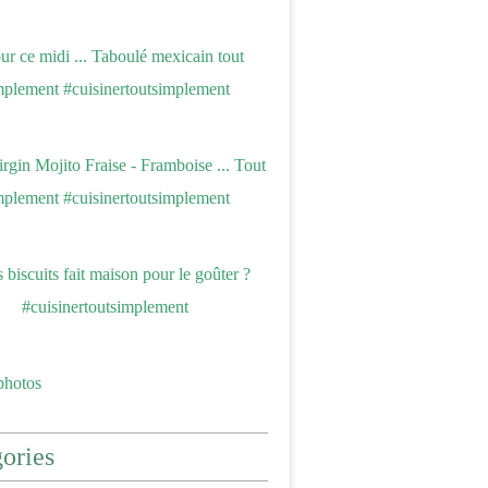
photos
ories