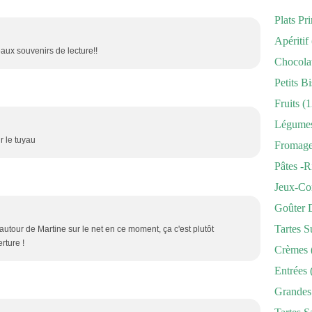
Plats Pr
Apéritif
ux souvenirs de lecture!!
Chocola
Petits Bi
Fruits
(1
Légume
r le tuyau
Fromag
Pâtes -r
Jeux-Co
Goûter 
Tartes S
autour de Martine sur le net en ce moment, ça c'est plutôt
erture !
Crèmes
Entrées
Grandes