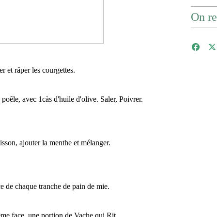
On re
r et râper les courgettes.
 poêle, avec 1càs d'huile d'olive. Saler, Poivrer.
uisson, ajouter la menthe et mélanger.
e de chaque tranche de pain de mie.
ême face, une portion de Vache qui Rit.