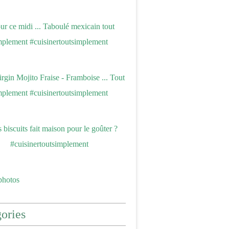
photos
ories