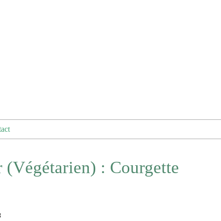
act
(Végétarien) : Courgette
B