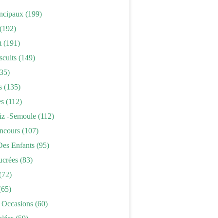
incipaux
(199)
(192)
t
(191)
scuits
(149)
35)
s
(135)
es
(112)
iz -semoule
(112)
ncours
(107)
Des Enfants
(95)
ucrées
(83)
(72)
(65)
 Occasions
(60)