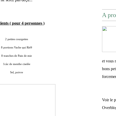
A pro
ients ( pour 4 personnes )
2 petites courgettes
8 portions Vache qui Rit
®
8 tranches de Pain de mie
et vous 
1càc de menthe ciselée
bons pet
Sel, poivre
forceme
Voir le 
Overblo