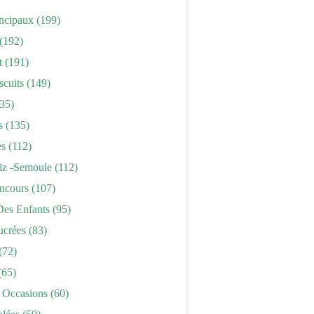
incipaux
(199)
(192)
t
(191)
scuits
(149)
35)
s
(135)
es
(112)
iz -semoule
(112)
ncours
(107)
Des Enfants
(95)
ucrées
(83)
(72)
(65)
 Occasions
(60)