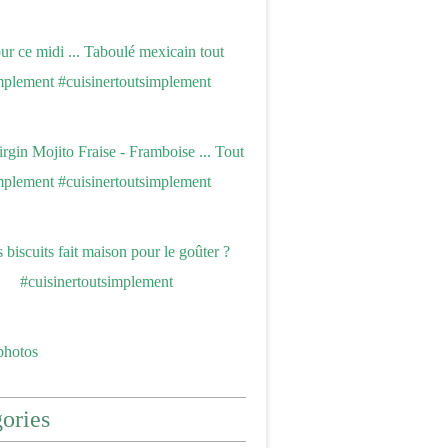
photos
ories