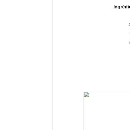
Ingrédi
2