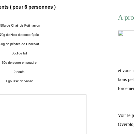
ents ( pour 6 personnes )
A pro
50g de Chair de Potimarron
70g de Noix de coco râpée
50g de pépites de Chocolat
30cl de lait
80g de sucre en poudre
et vous 
2 oeufs
bons pet
1 gousse de Vanille
forceme
Voir le 
Overblo