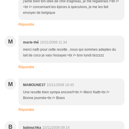
j'aime bien ton idée de chili d'agneau, je me régalerais !<br />
<br /> concernant les épices à speculoos, je me les fait
envoyer de belgique
Répondre
M
marie-thé
10/11/2008 11:34
merci nath pour cette recette , nous qui sommes adeptes du
lait de coco je vais l'essayer.<br /> bon lundi bizzzzz
Répondre
M
MAMOUNE37
10/11/2008 10:45
Une recette bien sympa encore!!<br /> Merci Nath<br />
Bonne journée<br /> Bises
Répondre
B
babouchka
10/11/2008 09:14