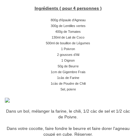
Ingrédients ( pour 4 personnes )
800g d'épaule d'Agneau
300g de Lentilles vertes
400g de Tomates
130ml de Lait de Coco
500ml de bouillon de Légumes
1 Poivron
2 gousses d'Ail
1 Oignon
50g de Beurre
1cm de Gigembre Frais
1càs de Farine
1càs de Poudre de Chili
Sel, poivre
Dans un bol, mélanger la farine, le chili, 1/2 càc de sel et 1/2 càc
de Poivre.
Dans votre cocotte, faire fondre le beurre et faire dorer l'agneau
coupé en cube. Réserver.