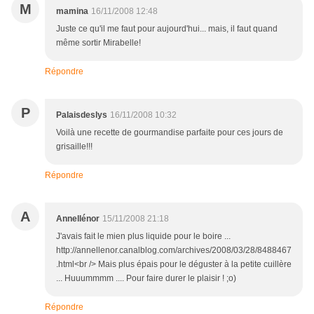
M
mamina
16/11/2008 12:48
Juste ce qu'il me faut pour aujourd'hui... mais, il faut quand
même sortir Mirabelle!
Répondre
P
Palaisdeslys
16/11/2008 10:32
Voilà une recette de gourmandise parfaite pour ces jours de
grisaille!!!
Répondre
A
Annellénor
15/11/2008 21:18
J'avais fait le mien plus liquide pour le boire ...
http://annellenor.canalblog.com/archives/2008/03/28/8488467
.html<br /> Mais plus épais pour le déguster à la petite cuillère
... Huuummmm .... Pour faire durer le plaisir ! ;o)
Répondre