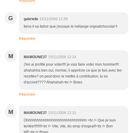
Répondre
G
gabrielle
15/11/2008 12:39
tiens il va falloir que j'essaye le mélange orgeat/chocolat !!
Répondre
M
MAMOUNE37
15/11/2008 12:34
J'en ai profité pour voter!!!! je vais faire voter mon homme!!!!
ahahahha ben oui, normal, il apprécie ce que je fais avec tes
recettes? on peut donc le mettre à contribution, tu es
d'accord???? Ahahahah<br /> Bises
Répondre
M
MAMOUNE37
15/11/2008 12:31
Ohhhhhhhhhhhhhhhhhhhhhhhhhhhhh <br /> Que je suis
tentée!!!!!!!!!<br /> Vite, vite, du sirop d'orgeat!!<br /> Bon
WE<br /> Bises