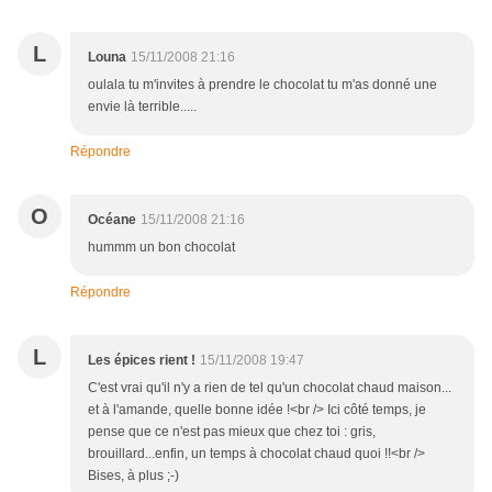
L
Louna
15/11/2008 21:16
oulala tu m'invites à prendre le chocolat tu m'as donné une
envie là terrible.....
Répondre
O
Océane
15/11/2008 21:16
hummm un bon chocolat
Répondre
L
Les épices rient !
15/11/2008 19:47
C'est vrai qu'il n'y a rien de tel qu'un chocolat chaud maison...
et à l'amande, quelle bonne idée !<br /> Ici côté temps, je
pense que ce n'est pas mieux que chez toi : gris,
brouillard...enfin, un temps à chocolat chaud quoi !!<br />
Bises, à plus ;-)