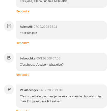
Très jolie, elle fait un très belle effet.
Répondre
H
helene06
07/12/2008 13:11
c'est très joli!
Répondre
B
babouchka
05/12/2008 07:06
C'est beau, c'est bon, what else?
Répondre
P
Palaisdeslys
04/12/2008 21:39
C'est superbe et pourtant je ne suis pas fan de chocolat blanc
mais ton gâteau me fait saliver!