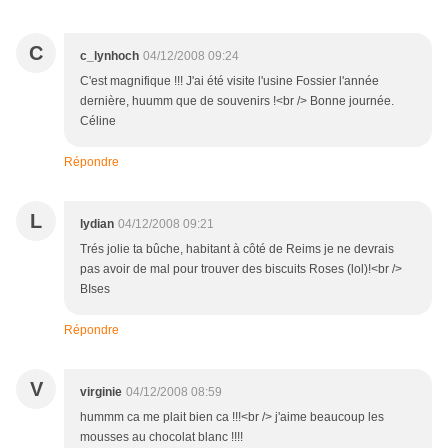
C
c_lynhoch
04/12/2008 09:24
C'est magnifique !!! J'ai été visite l'usine Fossier l'année
dernière, huumm que de souvenirs !<br /> Bonne journée.
Céline
Répondre
L
lydian
04/12/2008 09:21
Trés jolie ta bûche, habitant à côté de Reims je ne devrais
pas avoir de mal pour trouver des biscuits Roses (lol)!<br />
BIses
Répondre
V
virginie
04/12/2008 08:59
hummm ca me plait bien ca !!!<br /> j'aime beaucoup les
mousses au chocolat blanc !!!!