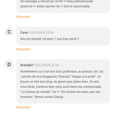
Un passage a minuit sur un<br /> blog culinaire;juste
avant<br /> d'aller dormir.<br /> Est-ce raisonnable
Répondre
C
Cess
03/12/2008 23:34
très joli résultat ! et alors ? pas trop sucré ?
Répondre
D
Dracip27
03/12/2008 22:59
Hummmmm ca à l'air bon tout ça.Bonjour, je passais, toc..toc
,comme dit une bloggeuse,"Dracip27 frappe à la porte". Je
trouve un très bon blog, du genre que j'aime bien .Si cela
vous tente, j'aimerai bien vous avoir dans ma communauté
"Le champ du monde".<br /> "On choisit ses amis, pas ses
ennemis". Bonne soirée.Dracip.
Répondre