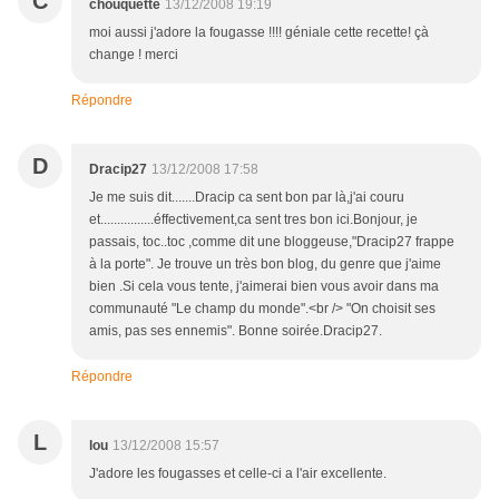
C
chouquette
13/12/2008 19:19
moi aussi j'adore la fougasse !!!! géniale cette recette! çà
change ! merci
Répondre
D
Dracip27
13/12/2008 17:58
Je me suis dit.......Dracip ca sent bon par là,j'ai couru
et................éffectivement,ca sent tres bon ici.Bonjour, je
passais, toc..toc ,comme dit une bloggeuse,"Dracip27 frappe
à la porte". Je trouve un très bon blog, du genre que j'aime
bien .Si cela vous tente, j'aimerai bien vous avoir dans ma
communauté "Le champ du monde".<br /> "On choisit ses
amis, pas ses ennemis". Bonne soirée.Dracip27.
Répondre
L
lou
13/12/2008 15:57
J'adore les fougasses et celle-ci a l'air excellente.