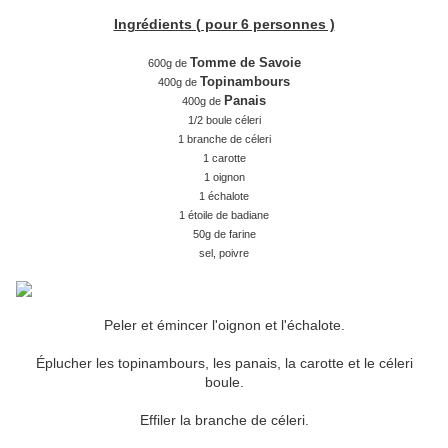
Ingrédients ( pour 6 personnes )
Tomme de Savoie
600g de
Topinambours
400g de
Panais
400g de
1/2 boule céleri
1 branche de céleri
1 carotte
1 oignon
1 échalote
1 étoile de badiane
50g de farine
sel, poivre
Peler et émincer l'oignon et l'échalote.
Éplucher les topinambours, les panais, la carotte et le céleri
boule.
Effiler la branche de céleri.