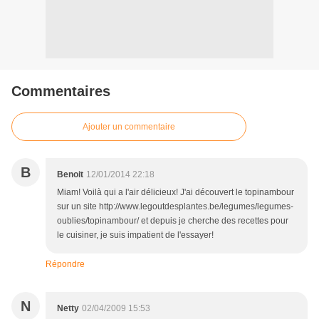
Commentaires
Ajouter un commentaire
B
Benoit
12/01/2014 22:18
Miam! Voilà qui a l'air délicieux! J'ai découvert le topinambour
sur un site http://www.legoutdesplantes.be/legumes/legumes-
oublies/topinambour/ et depuis je cherche des recettes pour
le cuisiner, je suis impatient de l'essayer!
Répondre
N
Netty
02/04/2009 15:53