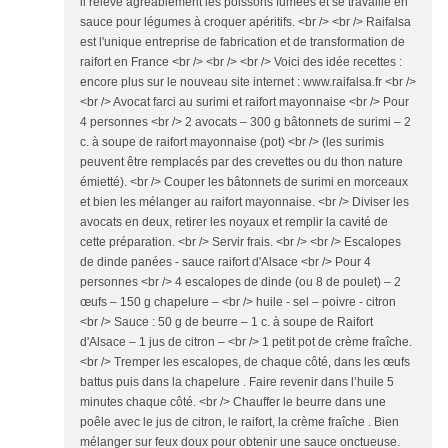
il relève agréablement les poissons fumées et se travaille en
sauce pour légumes à croquer apéritifs. <br /> <br /> Raifalsa
est l'unique entreprise de fabrication et de transformation de
raifort en France <br /> <br /> <br /> Voici des idée recettes :
encore plus sur le nouveau site internet : www.raifalsa.fr <br />
<br /> Avocat farci au surimi et raifort mayonnaise <br /> Pour
4 personnes <br /> 2 avocats – 300 g bâtonnets de surimi – 2
c. à soupe de raifort mayonnaise (pot) <br /> (les surimis
peuvent être remplacés par des crevettes ou du thon nature
émietté). <br /> Couper les bâtonnets de surimi en morceaux
et bien les mélanger au raifort mayonnaise. <br /> Diviser les
avocats en deux, retirer les noyaux et remplir la cavité de
cette préparation. <br /> Servir frais. <br /> <br /> Escalopes
de dinde panées - sauce raifort d'Alsace <br /> Pour 4
personnes <br /> 4 escalopes de dinde (ou 8 de poulet) – 2
œufs – 150 g chapelure – <br /> huile - sel – poivre - citron
<br /> Sauce : 50 g de beurre – 1 c. à soupe de Raifort
d'Alsace – 1 jus de citron – <br /> 1 petit pot de crème fraîche.
<br /> Tremper les escalopes, de chaque côté, dans les œufs
battus puis dans la chapelure . Faire revenir dans l’huile 5
minutes chaque côté. <br /> Chauffer le beurre dans une
poêle avec le jus de citron, le raifort, la crème fraîche . Bien
mélanger sur feux doux pour obtenir une sauce onctueuse.