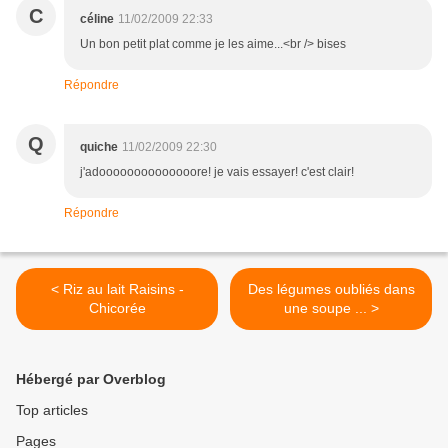
C
céline
11/02/2009 22:33
Un bon petit plat comme je les aime...<br /> bises
Répondre
Q
quiche
11/02/2009 22:30
j'adoooooooooooooore! je vais essayer! c'est clair!
Répondre
< Riz au lait Raisins -
Des légumes oubliés dans
Chicorée
une soupe ... >
Hébergé par Overblog
Top articles
Pages