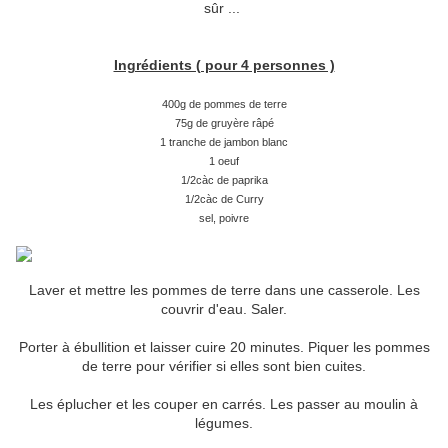
sûr ...
Ingrédients ( pour 4 personnes )
400g de pommes de terre
75g de gruyère râpé
1 tranche de jambon blanc
1 oeuf
1/2càc de paprika
1/2càc de Curry
sel, poivre
Laver et mettre les pommes de terre dans une casserole. Les
couvrir d'eau. Saler.
Porter à ébullition et laisser cuire 20 minutes. Piquer les pommes
de terre pour vérifier si elles sont bien cuites.
Les éplucher et les couper en carrés. Les passer au moulin à
légumes.