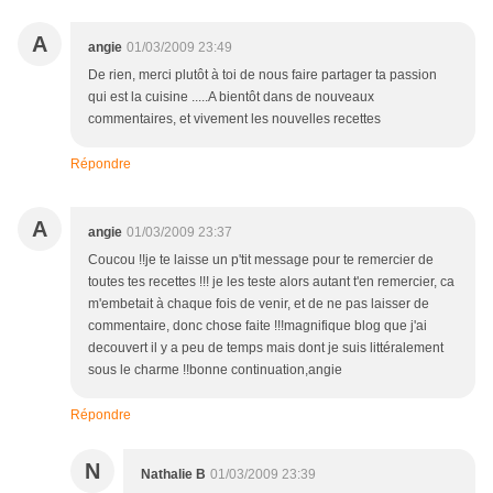
A
angie
01/03/2009 23:49
De rien, merci plutôt à toi de nous faire partager ta passion
qui est la cuisine .....A bientôt dans de nouveaux
commentaires, et vivement les nouvelles recettes
Répondre
A
angie
01/03/2009 23:37
Coucou !!je te laisse un p'tit message pour te remercier de
toutes tes recettes !!! je les teste alors autant t'en remercier, ca
m'embetait à chaque fois de venir, et de ne pas laisser de
commentaire, donc chose faite !!!magnifique blog que j'ai
decouvert il y a peu de temps mais dont je suis littéralement
sous le charme !!bonne continuation,angie
Répondre
N
Nathalie B
01/03/2009 23:39