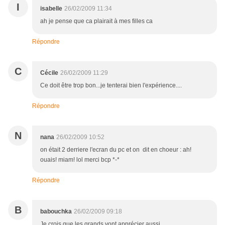
I
isabelle
26/02/2009 11:34
ah je pense que ca plairait à mes filles ca
Répondre
C
Cécile
26/02/2009 11:29
Ce doit être trop bon...je tenterai bien l'expérience....
Répondre
N
nana
26/02/2009 10:52
on était 2 derriere l'ecran du pc et on dit en choeur : ah!
ouais! miam! lol merci bcp *-*
Répondre
B
babouchka
26/02/2009 09:18
Je crois que les grands vont apprécier aussi..