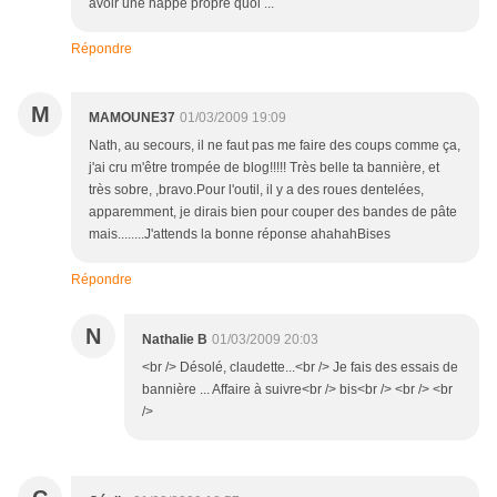
avoir une nappe propre quoi ...
Répondre
M
MAMOUNE37
01/03/2009 19:09
Nath, au secours, il ne faut pas me faire des coups comme ça,
j'ai cru m'être trompée de blog!!!!! Très belle ta bannière, et
très sobre, ,bravo.Pour l'outil, il y a des roues dentelées,
apparemment, je dirais bien pour couper des bandes de pâte
mais........J'attends la bonne réponse ahahahBises
Répondre
N
Nathalie B
01/03/2009 20:03
<br /> Désolé, claudette...<br /> Je fais des essais de
bannière ... Affaire à suivre<br /> bis<br /> <br /> <br
/>