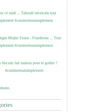
photos
ories