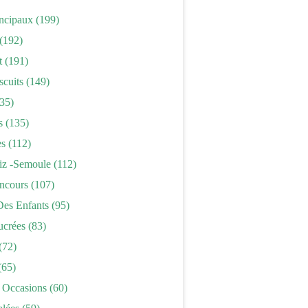
incipaux
(199)
(192)
t
(191)
scuits
(149)
35)
s
(135)
es
(112)
iz -semoule
(112)
ncours
(107)
Des Enfants
(95)
ucrées
(83)
(72)
(65)
 Occasions
(60)