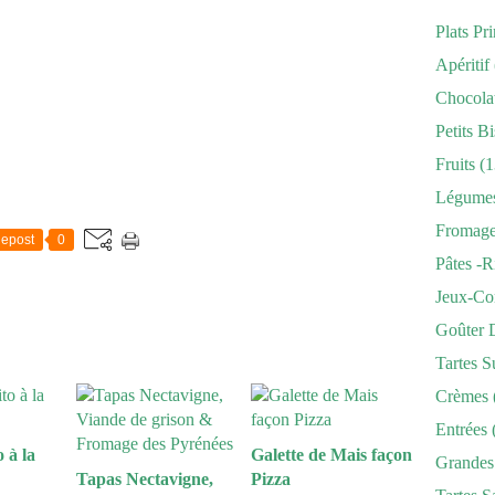
Plats Pr
Apéritif
Chocola
Petits Bi
Fruits
(1
Légume
Fromag
epost
0
Pâtes -r
Jeux-Co
Goûter 
Tartes S
Crèmes
Entrées
 à la
Galette de Mais façon
Grandes
Tapas Nectavigne,
Pizza