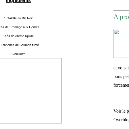
Ingrédients
A pro
1 Galette au Blé Noir
càs de Fromage aux Herbes
1càs de crème liquide
 Tranches de Saumon fumé
Ciboulette
et vous 
bons pet
forceme
Voir le 
Overblo