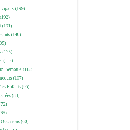
incipaux
(199)
(192)
t
(191)
scuits
(149)
35)
s
(135)
es
(112)
iz -semoule
(112)
ncours
(107)
Des Enfants
(95)
ucrées
(83)
(72)
(65)
 Occasions
(60)