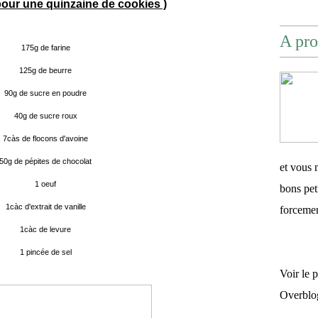
pour une quinzaine de cookies )
A pro
175g de farine
125g de beurre
90g de sucre en poudre
40g de sucre roux
7càs de flocons d'avoine
50g de pépites de chocolat
et vous 
1 oeuf
bons pet
1càc d'extrait de vanille
forceme
1càc de levure
1 pincée de sel
Voir le 
Overblo