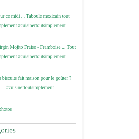
photos
ories