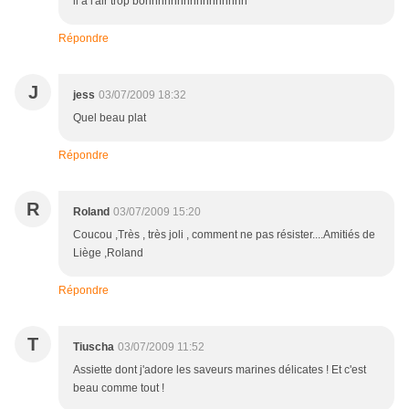
il à l'air trop bonnnnnnnnnnnnnnnn
Répondre
J
jess
03/07/2009 18:32
Quel beau plat
Répondre
R
Roland
03/07/2009 15:20
Coucou ,Très , très joli , comment ne pas résister....Amitiés de
Liège ,Roland
Répondre
T
Tiuscha
03/07/2009 11:52
Assiette dont j'adore les saveurs marines délicates ! Et c'est
beau comme tout !