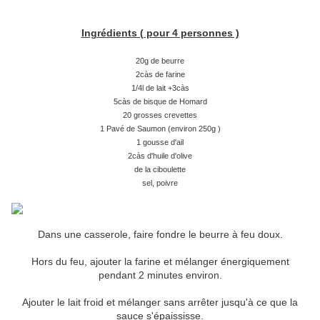
Ingrédients ( pour 4 personnes )
20g de beurre
2càs de farine
1/4l de lait +3càs
5càs de bisque de Homard
20 grosses crevettes
1 Pavé de Saumon (environ 250g )
1 gousse d'ail
2càs d'huile d'olive
de la ciboulette
sel, poivre
Dans une casserole, faire fondre le beurre à feu doux.
Hors du feu, ajouter la farine et mélanger énergiquement
pendant 2 minutes environ.
Ajouter le lait froid et mélanger sans arrêter jusqu'à ce que la
sauce s'épaississe.