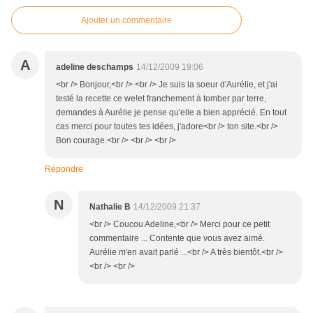
Ajouter un commentaire
A
adeline deschamps
14/12/2009 19:06
<br /> Bonjour,<br /> <br /> Je suis la soeur d'Aurélie, et j'ai
testé la recette ce we!et franchement à tomber par terre,
demandes à Aurélie je pense qu'elle a bien apprécié. En tout
cas merci pour toutes tes idées, j'adore<br /> ton site.<br />
Bon courage.<br /> <br /> <br />
Répondre
N
Nathalie B
14/12/2009 21:37
<br /> Coucou Adeline,<br /> Merci pour ce petit
commentaire ... Contente que vous avez aimé.
Aurélie m'en avait parlé ...<br /> A très bientôt.<br />
<br /> <br />