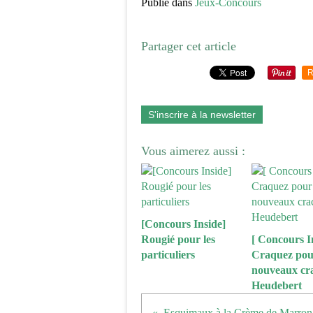
Publié dans
Jeux-Concours
Partager cet article
R
S'inscrire à la newsletter
Vous aimerez aussi :
[Concours Inside]
Rougié pour les
[ Concours In
particuliers
Craquez pour
nouveaux cr
Heudebert
Esquimaux à la Crème de Marron