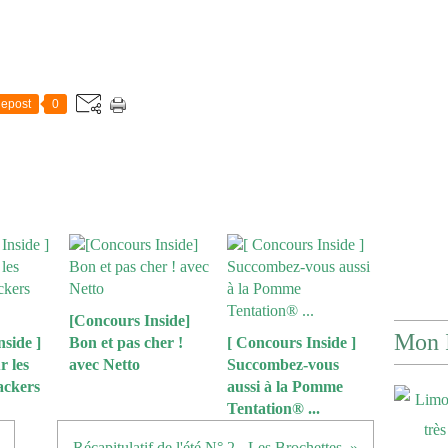
epost
0
[Concours Inside]
Mon 
side ]
Bon et pas cher !
[ Concours Inside ]
 les
avec Netto
Succombez-vous
ackers
aussi à la Pomme
Tentation® ...
Récapitulatif de l'été N° 2 - Les Brochettes