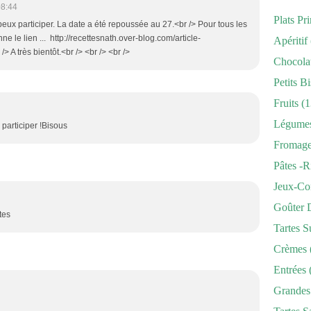
08:44
Plats Pr
peux participer. La date a été repoussée au 27.<br /> Pour tous les
e le lien ... http://recettesnath.over-blog.com/article-
Apéritif
> A très bientôt.<br /> <br /> <br />
Chocola
Petits Bi
Fruits
(1
Légume
e participer !Bisous
Fromag
Pâtes -r
Jeux-Co
Goûter 
tes
Tartes S
Crèmes
Entrées
Grandes