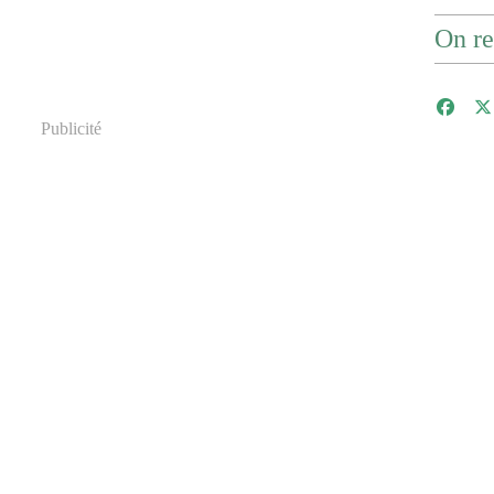
On re
Publicité