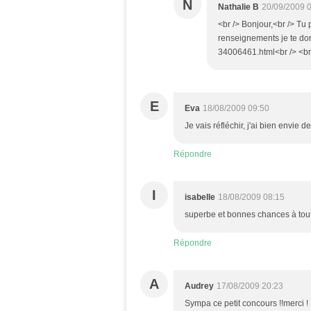
N
Nathalie B
20/09/2009 
<br /> Bonjour,<br /> Tu 
renseignements je te donn
34006461.html<br /> <br /
E
Eva
18/08/2009 09:50
Je vais réfléchir, j'ai bien envie d
Répondre
I
isabelle
18/08/2009 08:15
superbe et bonnes chances à tou
Répondre
A
Audrey
17/08/2009 20:23
Sympa ce petit concours !!merci !