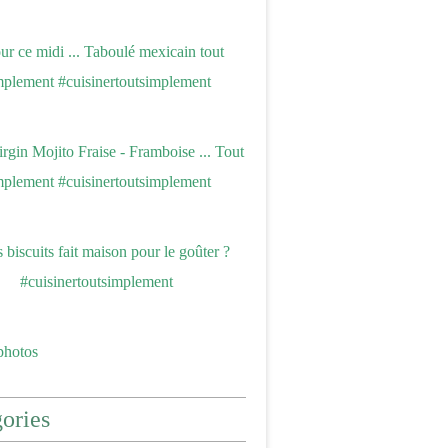
photos
ories