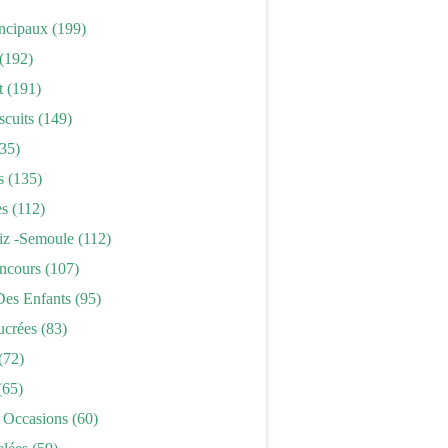
incipaux
(199)
(192)
t
(191)
scuits
(149)
35)
s
(135)
es
(112)
iz -semoule
(112)
ncours
(107)
Des Enfants
(95)
ucrées
(83)
(72)
(65)
 Occasions
(60)