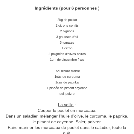
Ingrédients (pour 6 personnes )
2kg de poulet
2 citrons confits
2 oignons
3 gousses d'ail
3 tomates
1 citron
2 poignées d'olives noires
1cm de gingembre frais
15cl d'huile d'olive
1càs de curcuma
1càs de paprika
1 pincée de piment cayenne
sel, poivre
La veille
:
Couper le poulet en morceaux.
Dans un saladier, mélanger l'huile d'olive, le curcuma, le paprika,
le piment de cayenne. Saler, poivrer.
Faire mariner les morceaux de poulet dans le saladier, toute la
nuit.