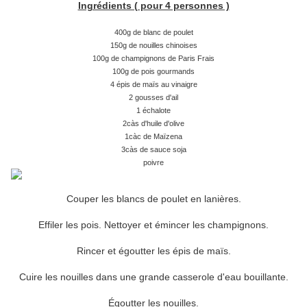
Ingrédients ( pour 4 personnes )
400g de blanc de poulet
150g de nouilles chinoises
100g de champignons de Paris Frais
100g de pois gourmands
4 épis de maïs au vinaigre
2 gousses d'ail
1 échalote
2càs d'huile d'olive
1càc de Maïzena
3càs de sauce soja
poivre
Couper les blancs de poulet en lanières.
Effiler les pois. Nettoyer et émincer les champignons.
Rincer et égoutter les épis de maïs.
Cuire les nouilles dans une grande casserole d'eau bouillante.
Égoutter les nouilles.