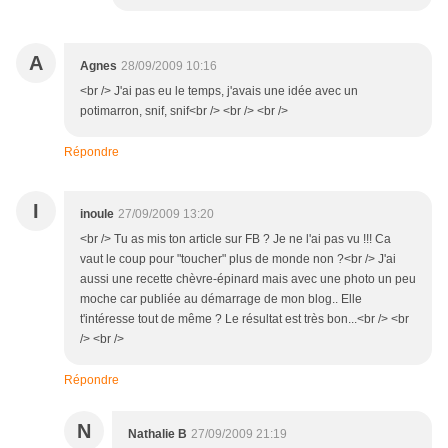
A
Agnes
28/09/2009 10:16
<br /> J'ai pas eu le temps, j'avais une idée avec un
potimarron, snif, snif<br /> <br /> <br />
Répondre
I
inoule
27/09/2009 13:20
<br /> Tu as mis ton article sur FB ? Je ne l'ai pas vu !!! Ca
vaut le coup pour "toucher" plus de monde non ?<br /> J'ai
aussi une recette chèvre-épinard mais avec une photo un peu
moche car publiée au démarrage de mon blog.. Elle
t'intéresse tout de même ? Le résultat est très bon...<br /> <br
/> <br />
Répondre
N
Nathalie B
27/09/2009 21:19