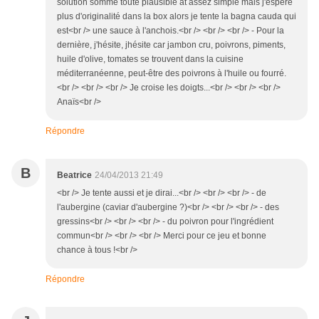
solution somme toute plausible at assez simple mais j'espère
plus d'originalité dans la box alors je tente la bagna cauda qui
est<br /> une sauce à l'anchois.<br /> <br /> <br /> - Pour la
dernière, j'hésite, jhésite car jambon cru, poivrons, piments,
huile d'olive, tomates se trouvent dans la cuisine
méditerranéenne, peut-être des poivrons à l'huile ou fourré.
<br /> <br /> <br /> Je croise les doigts...<br /> <br /> <br />
Anaïs<br />
Répondre
B
Beatrice
24/04/2013 21:49
<br /> Je tente aussi et je dirai...<br /> <br /> <br /> - de
l'aubergine (caviar d'aubergine ?)<br /> <br /> <br /> - des
gressins<br /> <br /> <br /> - du poivron pour l'ingrédient
commun<br /> <br /> <br /> Merci pour ce jeu et bonne
chance à tous !<br />
Répondre