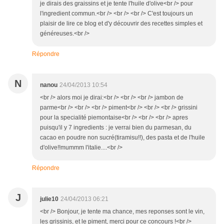
je dirais des graissins et je tente l'huile d'olive<br /> pour
l'ingredient commun.<br /> <br /> <br /> C'est toujours un
plaisir de lire ce blog et d'y découvrir des recettes simples et
généreuses.<br />
Répondre
N
nanou
24/04/2013 10:54
<br /> alors moi je dirai:<br /> <br /> <br /> jambon de
parme<br /> <br /> <br /> piment<br /> <br /> <br /> grissini
pour la specialité piemontaise<br /> <br /> <br /> apres
puisqu'il y 7 ingredients : je verrai bien du parmesan, du
cacao en poudre non sucré(tiramisu!!), des pasta et de l'huile
d'olive!!mummm l'italie....<br />
Répondre
J
julie10
24/04/2013 06:21
<br /> Bonjour, je tente ma chance, mes reponses sont le vin,
les grissinis, et le piment, merci pour ce concours !<br />