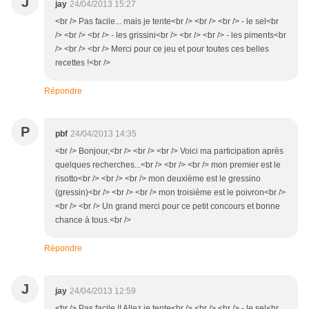
J
jay
24/04/2013 15:27
<br /> Pas facile... mais je tente<br /> <br /> <br /> - le sel<br
/> <br /> <br /> - les grissini<br /> <br /> <br /> - les piments<br
/> <br /> <br /> Merci pour ce jeu et pour toutes ces belles
recettes !<br />
Répondre
P
pbf
24/04/2013 14:35
<br /> Bonjour,<br /> <br /> <br /> Voici ma participation après
quelques recherches...<br /> <br /> <br /> mon premier est le
risotto<br /> <br /> <br /> mon deuxième est le gressino
(gressin)<br /> <br /> <br /> mon troisième est le poivron<br />
<br /> <br /> Un grand merci pour ce petit concours et bonne
chance à tous.<br />
Répondre
J
jay
24/04/2013 12:59
<br /> Pas facile !! Allez je tente<br /> <br /> <br /> - le sel<br