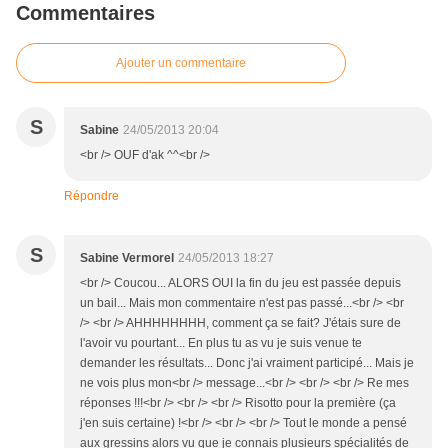
Commentaires
Ajouter un commentaire
S
Sabine
24/05/2013 20:04
<br /> OUF d'ak ^^<br />
Répondre
S
Sabine Vermorel
24/05/2013 18:27
<br /> Coucou... ALORS OUI la fin du jeu est passée depuis
un bail... Mais mon commentaire n'est pas passé...<br /> <br
/> <br /> AHHHHHHHH, comment ça se fait? J'étais sure de
l'avoir vu pourtant... En plus tu as vu je suis venue te
demander les résultats... Donc j'ai vraiment participé... Mais je
ne vois plus mon<br /> message...<br /> <br /> <br /> Re mes
réponses !!!<br /> <br /> <br /> Risotto pour la première (ça
j'en suis certaine) !<br /> <br /> <br /> Tout le monde a pensé
aux gressins alors vu que je connais plusieurs spécialités de