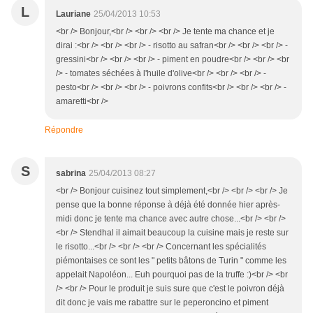
L
Lauriane
25/04/2013 10:53
<br /> Bonjour,<br /> <br /> <br /> Je tente ma chance et je
dirai :<br /> <br /> <br /> - risotto au safran<br /> <br /> <br /> -
gressini<br /> <br /> <br /> - piment en poudre<br /> <br /> <br
/> - tomates séchées à l'huile d'olive<br /> <br /> <br /> -
pesto<br /> <br /> <br /> - poivrons confits<br /> <br /> <br /> -
amaretti<br />
Répondre
S
sabrina
25/04/2013 08:27
<br /> Bonjour cuisinez tout simplement,<br /> <br /> <br /> Je
pense que la bonne réponse à déjà été donnée hier après-
midi donc je tente ma chance avec autre chose...<br /> <br />
<br /> Stendhal il aimait beaucoup la cuisine mais je reste sur
le risotto...<br /> <br /> <br /> Concernant les spécialités
piémontaises ce sont les " petits bâtons de Turin " comme les
appelait Napoléon... Euh pourquoi pas de la truffe :)<br /> <br
/> <br /> Pour le produit je suis sure que c'est le poivron déjà
dit donc je vais me rabattre sur le peperoncino et piment