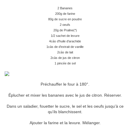
2 Bananes
200g de farine
80g de sucre en poudre
2 oeufs
20g de Praline(*)
1/2 sachet de levure
4càs d'huile d'arachide
1càs de d'extrait de vanille
2càs de lait
2càs de jus de citron
1 pincée de sel
Préchauffer le four à 180°.
Éplucher et mixer les bananes avec le jus de citron. Réserver.
Dans un saladier, fouetter le sucre, le sel et les oeufs jusqu'à ce
qu'ils blanchissent.
Ajouter la farine et la levure. Mélanger.