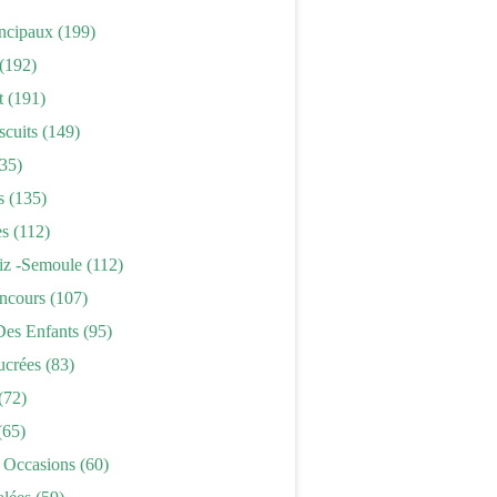
incipaux
(199)
(192)
t
(191)
scuits
(149)
35)
s
(135)
es
(112)
iz -semoule
(112)
ncours
(107)
Des Enfants
(95)
ucrées
(83)
(72)
(65)
 Occasions
(60)