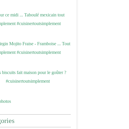
photos
ories