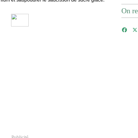
On re
Publicité