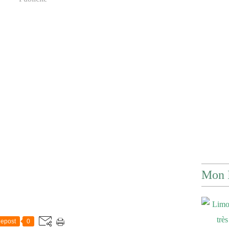
Mon 
epost
0