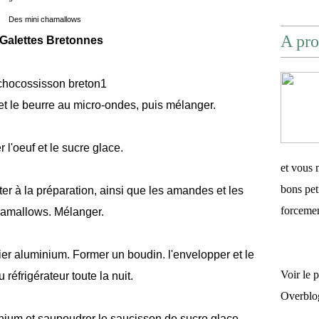
Des mini chamallows
A pro
Galettes Bretonnes
 et le beurre au micro-ondes, puis mélanger.
r l'oeuf et le sucre glace.
et vous 
bons pet
ter à la préparation, ainsi que les amandes et les
forceme
amallows. Mélanger.
ier aluminium. Former un boudin. l'envelopper et le
Voir le 
 réfrigérateur toute la nuit.
Overblo
nium et saupoudrer le saucisson de sucre glace.