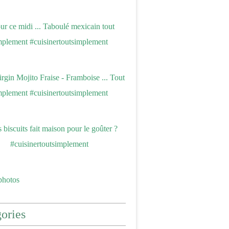
photos
ories