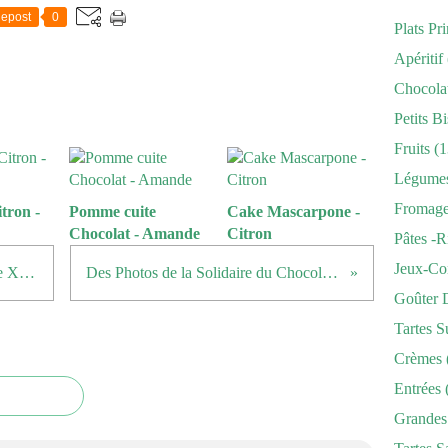
epost
0
Plats Pr
Apéritif
Chocola
Petits Bi
Fruits
(1
Légume
Fromag
tron -
Pomme cuite
Cake Mascarpone -
Chocolat - Amande
Citron
Pâtes -r
Jeux-Co
Noix de St Jacques au Vinaigre de Xérès
Des Photos de la Solidaire du Chocolat ...
Goûter 
Tartes S
Crèmes
Entrées
Grandes