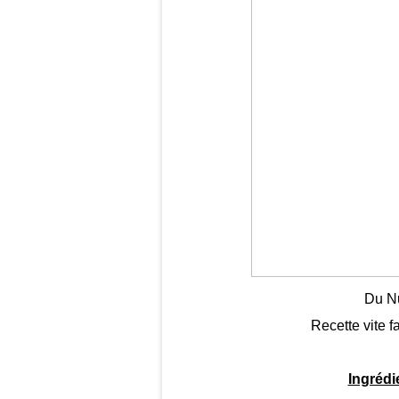
Du N
Recette vite fa
Ingrédi