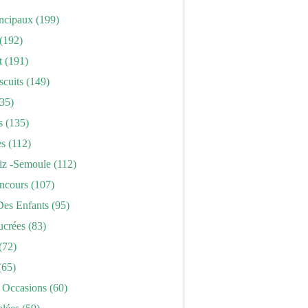
incipaux
(199)
(192)
t
(191)
scuits
(149)
35)
s
(135)
es
(112)
iz -semoule
(112)
ncours
(107)
Des Enfants
(95)
ucrées
(83)
(72)
(65)
 Occasions
(60)