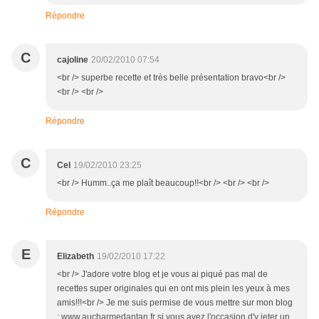
Répondre
C
cajoline
20/02/2010 07:54
<br /> superbe recette et très belle présentation bravo<br />
<br /> <br />
Répondre
C
Cel
19/02/2010 23:25
<br /> Humm..ça me plaît beaucoup!!<br /> <br /> <br />
Répondre
E
Elizabeth
19/02/2010 17:22
<br /> J'adore votre blog et je vous ai piqué pas mal de
recettes super originales qui en ont mis plein les yeux à mes
amis!!!<br /> Je me suis permise de vous mettre sur mon blog
: www.aucharmedantan.fr si vous avez l'occasion d'y jeter un