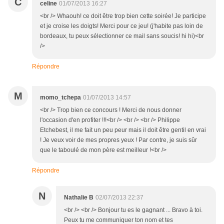
C
celine
01/07/2013 16:27
<br /> Whaouh! ce doit être trop bien cette soirée! Je participe
et je croise les doigts! Merci pour ce jeu! (j'habite pas loin de
bordeaux, tu peux sélectionner ce mail sans soucis! hi hi)<br
/>
Répondre
M
momo_tchepa
01/07/2013 14:57
<br /> Trop bien ce concours ! Merci de nous donner
l'occasion d'en profiter !!!<br /> <br /> <br /> Philippe
Etchebest, il me fait un peu peur mais il doit être gentil en vrai
! Je veux voir de mes propres yeux ! Par contre, je suis sûr
que le taboulé de mon père est meilleur !<br />
Répondre
N
Nathalie B
02/07/2013 22:37
<br /> <br /> Bonjour tu es le gagnant ... Bravo à toi.
Peux tu me communiquer ton nom et tes