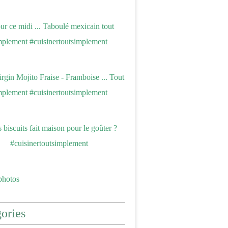
photos
ories