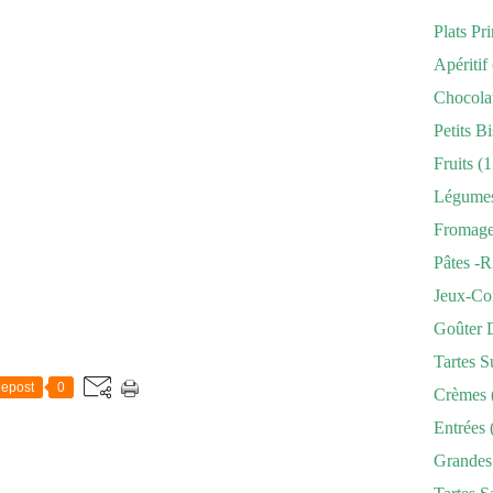
Plats Pr
Apéritif
Chocola
Petits Bi
Fruits
(1
Légume
Fromag
Pâtes -r
Jeux-Co
Goûter 
Tartes S
epost
0
Crèmes
Entrées
Grandes