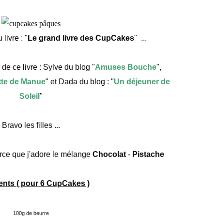
livre : "
Le grand livre des CupCakes
" ...
de ce livre : Sylve du blog "
Amuses Bouche
",
tte de Manue
" et Dada du blog : "
Un déjeuner de
Soleil
"
Bravo les filles ...
parce que j'adore le mélange
Chocolat
-
Pistache
ents ( pour 6 CupCakes )
100g de beurre