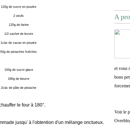
120g de sucre en poudre
A pro
2 oeufs
120g de farine
1/2 sachet de levure
1càs de cacao en poudre
50g de pistaches fraîches
et vous 
150g de sucre glace
bons pet
180g de beurre
forceme
2càs de pâte de pistache
hauffer le four à 180°.
Voir le 
Overblo
ommade jusqu' à l'obtention d'un mélange onctueux.