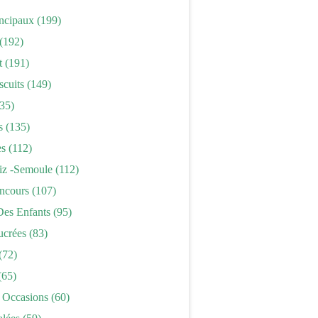
incipaux
(199)
(192)
t
(191)
scuits
(149)
35)
s
(135)
es
(112)
iz -semoule
(112)
ncours
(107)
Des Enfants
(95)
ucrées
(83)
(72)
(65)
 Occasions
(60)