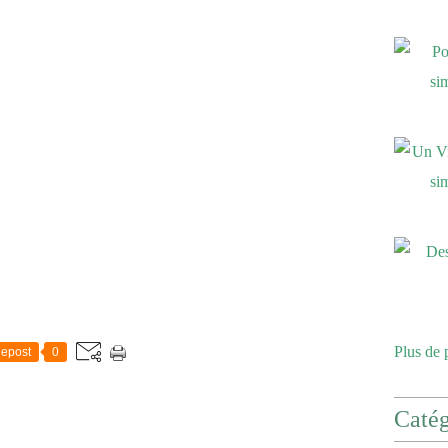
Plus de 
epost
0
Catég