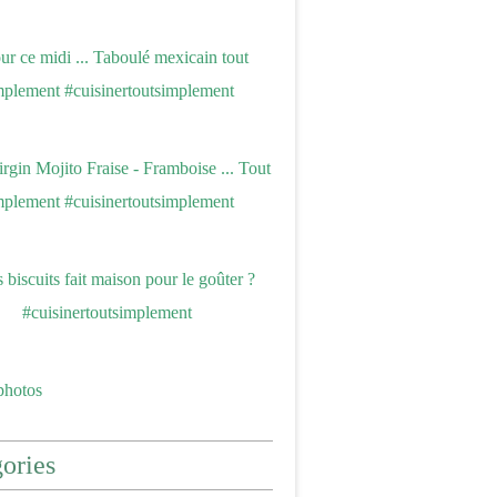
photos
ories