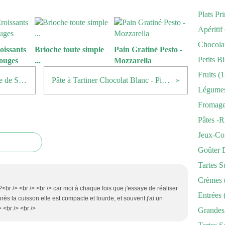
Plats Pr
Apéritif
Chocola
oissants
Brioche toute simple
Pain Gratiné Pesto -
Petits Bi
ouges
...
Mozzarella
Fruits
(1
Les CupCakes Chocolat - Pistache de Sylvie ...
Pâte à Tartiner Chocolat Blanc - Pistaches
Légume
Fromag
Pâtes -r
Jeux-Co
Goûter 
Tartes S
Crèmes
<br /> <br /> <br /> car moi à chaque fois que j'essaye de réaliser
Entrées
près la cuisson elle est compacte et lourde, et souvent j'ai un
> <br /> <br />
Grandes