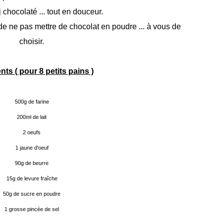
j chocolaté ... tout en douceur.
e de ne pas mettre de chocolat en poudre ... à vous de
choisir.
nts ( pour 8 petits pains )
500g de farine
200ml de lait
2 oeufs
1 jaune d'oeuf
90g de beurre
15g de levure fraîche
50g de sucre en poudre
1 grosse pincée de sel