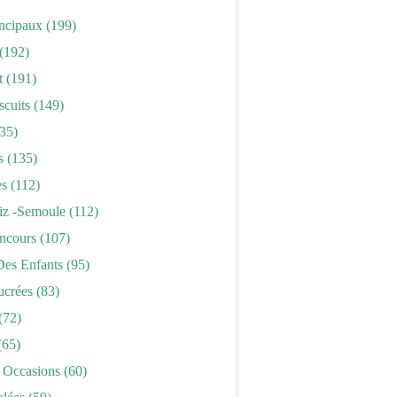
incipaux
(199)
(192)
t
(191)
scuits
(149)
35)
s
(135)
es
(112)
iz -semoule
(112)
ncours
(107)
Des Enfants
(95)
ucrées
(83)
(72)
(65)
 Occasions
(60)