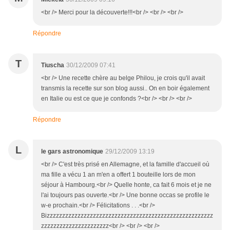
<br /> Merci pour la découverte!!!<br /> <br /> <br />
Répondre
T
Tiuscha
30/12/2009 07:41
<br /> Une recette chère au belge Philou, je crois qu'il avait
transmis la recette sur son blog aussi.. On en boir également
en Italie ou est ce que je confonds ?<br /> <br /> <br />
Répondre
L
le gars astronomique
29/12/2009 13:19
<br /> C'est très prisé en Allemagne, et la famille d'accueil où
ma fille a vécu 1 an m'en a offert 1 bouteille lors de mon
séjour à Hambourg.<br /> Quelle honte, ca fait 6 mois et je ne
l'ai toujours pas ouverte.<br /> Une bonne occas se profile le
w-e prochain.<br /> Félicitations . . .<br />
Bizzzzzzzzzzzzzzzzzzzzzzzzzzzzzzzzzzzzzzzzzzzzzzzzzzzzzz
zzzzzzzzzzzzzzzzzzzzzz<br /> <br /> <br />