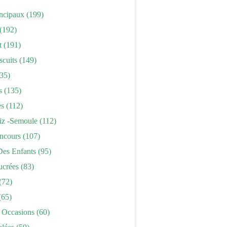
incipaux
(199)
(192)
t
(191)
scuits
(149)
35)
s
(135)
es
(112)
iz -semoule
(112)
ncours
(107)
Des Enfants
(95)
ucrées
(83)
(72)
(65)
 Occasions
(60)