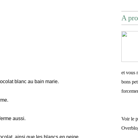
A pro
et vous 
hocolat blanc au bain marie.
bons pet
forceme
rme.
 ferme aussi.
Voir le 
Overblo
ocolat, ainsi que les blancs en neige.