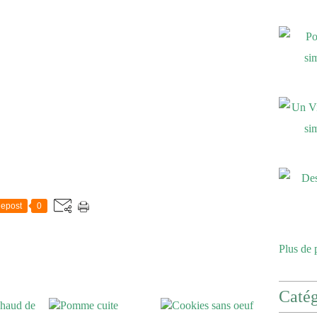
epost
0
Plus de 
Catég