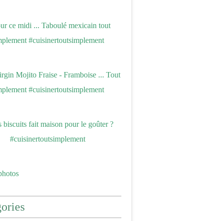
photos
ories