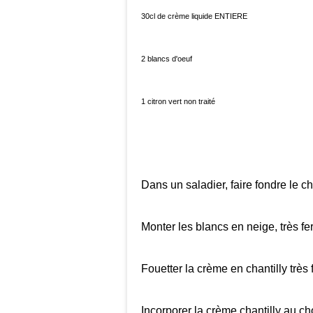
30cl de crème liquide ENTIERE
2 blancs d'oeuf
1 citron vert non traité
Dans un saladier, faire fondre le c
Monter les blancs en neige, très fe
Fouetter la crème en chantilly très
Incorporer la crème chantilly au ch