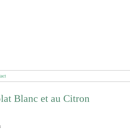
act
at Blanc et au Citron
B