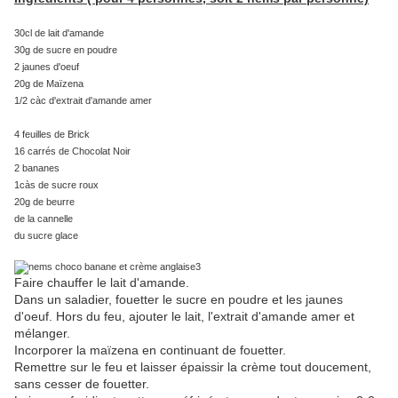
30cl de lait d'amande
30g de sucre en poudre
2 jaunes d'oeuf
20g de Maïzena
1/2 càc d'extrait d'amande amer
4 feuilles de Brick
16 carrés de Chocolat Noir
2 bananes
1càs de sucre roux
20g de beurre
de la cannelle
du sucre glace
Faire chauffer le lait d'amande.
Dans un saladier, fouetter le sucre en poudre et les jaunes
d'oeuf. Hors du feu, ajouter le lait, l'extrait d'amande amer et
mélanger.
Incorporer la maïzena en continuant de fouetter.
Remettre sur le feu et laisser épaissir la crème tout doucement,
sans cesser de fouetter.