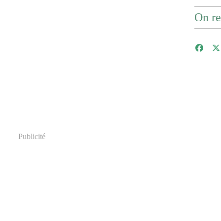
On re
Publicité