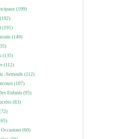
incipaux
(199)
(192)
t
(191)
scuits
(149)
35)
s
(135)
es
(112)
iz -semoule
(112)
ncours
(107)
Des Enfants
(95)
ucrées
(83)
(72)
(65)
 Occasions
(60)