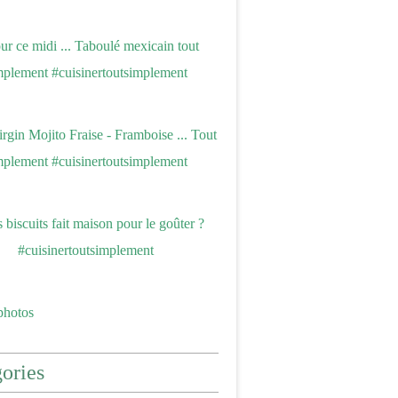
photos
ories