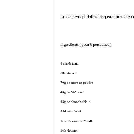
Un dessert qui doit se déguster très vite et
Ingrédients ( pour 6 personnes )
4 carrés frais
20cl de lait
70g de sucre en poudre
40g de Maïzena
45g de chocolat Noir
4 blancs d'oeuf
1càc d'extrait de Vanille
1càs de miel