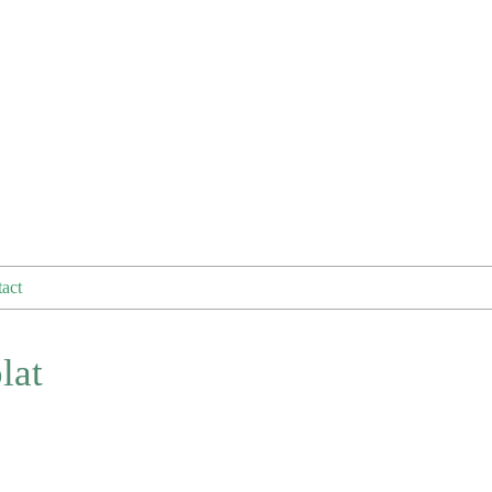
act
lat